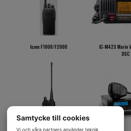
Icom F1000/F2000
IC-M423 Marin V
DSC
Samtycke till cookies
Vi och våra partners använder teknik,