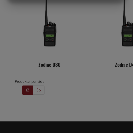
MARKNADSFÖRING
STATISTIK
Zodiac D80
Zodiac 
Produkter per sida
12
36