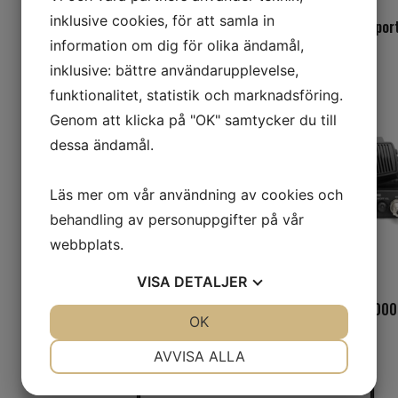
inklusive cookies, för att samla in
V-com V45 80MHz
Zodiac Transport
information om dig för olika ändamål,
inklusive: bättre användarupplevelse,
funktionalitet, statistik och marknadsföring.
Genom att klicka på "OK" samtycker du till
dessa ändamål.
Läs mer om vår användning av cookies och
behandling av personuppgifter på vår
webbplats.
VISA
DETALJER
3M Peltor WS LiteCom
Danita 300
JA
NEJ
OK
JA
NEJ
NÖDVÄNDIG
INSTÄLLNINGAR
AVVISA ALLA
JA
NEJ
JA
NEJ