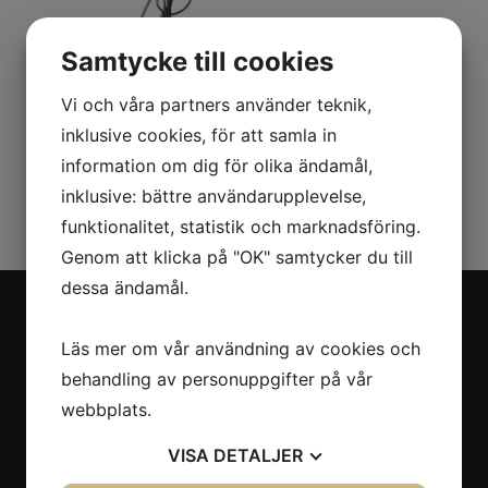
Samtycke till cookies
Hållare med laddning
Vi och våra partners använder teknik,
inklusive cookies, för att samla in
Produkter per sida
information om dig för olika ändamål,
12
inklusive: bättre användarupplevelse,
funktionalitet, statistik och marknadsföring.
Genom att klicka på "OK" samtycker du till
dessa ändamål.
Läs mer om vår användning av cookies och
2026 © LT-Mobilteknik AB
behandling av personuppgifter på vår
webbplats.
Kontakt
VISA
DETALJER
031 - 57 25 00