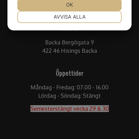
JA
NEJ
OK
JA
NEJ
info@lt-mobilteknik.se
NÖDVÄNDIG
INSTÄLLNINGAR
AVVISA ALLA
Adress
JA
NEJ
JA
NEJ
MARKNADSFÖRING
STATISTIK
Backa Bergögata 9
422 46 Hisings Backa
Öppettider
Måndag - Fredag: 07.00 - 16.00
Lördag - Söndag: Stängt
Semesterstängt vecka 29 & 30