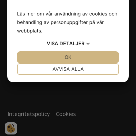
Backa Bergögata 9
Läs mer om vår användning av cookies och
422 46 Hisings Backa
behandling av personuppgifter på vår
webbplats.
Öppettider
VISA
DETALJER
Måndag - Fredag: 07.00 - 16.00
JA
NEJ
OK
JA
NEJ
Lördag - Söndag: Stängt
NÖDVÄNDIG
INSTÄLLNINGAR
AVVISA ALLA
Semesterstängt vecka 29 & 30
JA
NEJ
JA
NEJ
MARKNADSFÖRING
STATISTIK
Integritetspolicy
Cookies