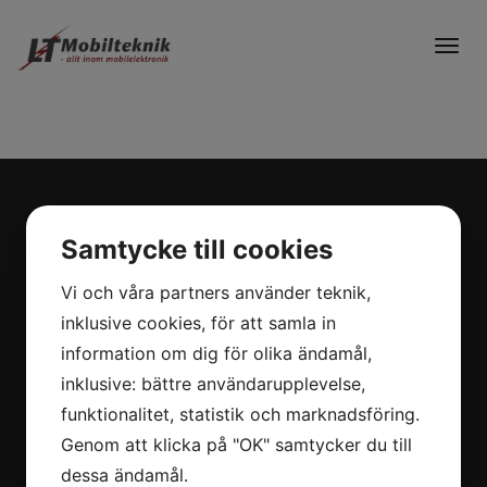
Togg
navig
2026 © LT-Mobilteknik AB
Samtycke till cookies
Vi och våra partners använder teknik,
Kontakt
inklusive cookies, för att samla in
information om dig för olika ändamål,
031 - 57 25 00
inklusive: bättre användarupplevelse,
info@lt-mobilteknik.se
funktionalitet, statistik och marknadsföring.
Genom att klicka på "OK" samtycker du till
Adress
dessa ändamål.