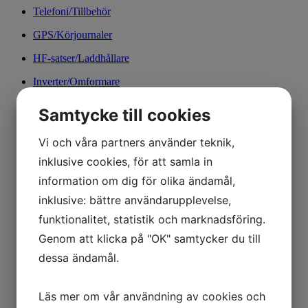
Telefoni/Tillbehör
GPS/Körjournaler
HF-satser/Laddhållare
Inverter/Omformare
Komradio
Samtycke till cookies
Larm
Vi och våra partners använder teknik,
Mikro/Kaffekokare
inklusive cookies, för att samla in
Mobildata
information om dig för olika ändamål,
Rotorljus/Ljusramper
inklusive: bättre användarupplevelse,
funktionalitet, statistik och marknadsföring.
TV/DVD
Genom att klicka på "OK" samtycker du till
Antenner
dessa ändamål.
Monteringstillbehör
Arbetsljus
Läs mer om vår användning av cookies och