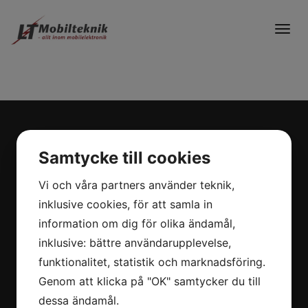
Togg
navig
2026 © LT-Mobilteknik AB
Samtycke till cookies
Vi och våra partners använder teknik,
Kontakt
inklusive cookies, för att samla in
information om dig för olika ändamål,
031 - 57 25 00
inklusive: bättre användarupplevelse,
info@lt-mobilteknik.se
funktionalitet, statistik och marknadsföring.
Genom att klicka på "OK" samtycker du till
Adress
dessa ändamål.