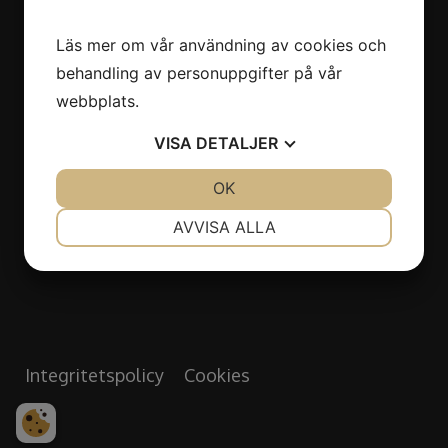
Backa Bergögata 9
Läs mer om vår användning av cookies och
422 46 Hisings Backa
behandling av personuppgifter på vår
webbplats.
Öppettider
VISA
DETALJER
Måndag - Fredag: 07.00 - 16.00
JA
NEJ
OK
JA
NEJ
Lördag - Söndag: Stängt
NÖDVÄNDIG
INSTÄLLNINGAR
AVVISA ALLA
Semesterstängt vecka 29 & 30
JA
NEJ
JA
NEJ
MARKNADSFÖRING
STATISTIK
Integritetspolicy
Cookies