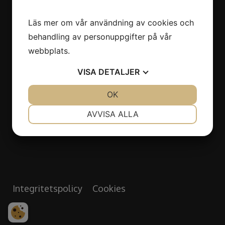
Backa Bergögata 9
Läs mer om vår användning av cookies och
422 46 Hisings Backa
behandling av personuppgifter på vår
webbplats.
Öppettider
VISA
DETALJER
Måndag - Fredag: 07.00 - 16.00
JA
NEJ
OK
JA
NEJ
Lördag - Söndag: Stängt
NÖDVÄNDIG
INSTÄLLNINGAR
AVVISA ALLA
Semesterstängt vecka 29 & 30
JA
NEJ
JA
NEJ
MARKNADSFÖRING
STATISTIK
Integritetspolicy
Cookies