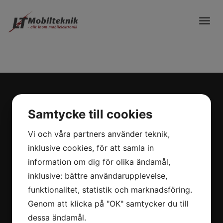
Togg
navig
2026 © LT-Mobilteknik AB
Samtycke till cookies
Vi och våra partners använder teknik,
Kontakt
inklusive cookies, för att samla in
information om dig för olika ändamål,
031 - 57 25 00
inklusive: bättre användarupplevelse,
info@lt-mobilteknik.se
funktionalitet, statistik och marknadsföring.
Genom att klicka på "OK" samtycker du till
Adress
dessa ändamål.