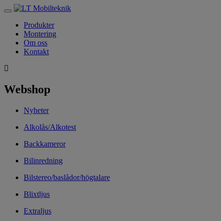
Toggle
navigation
Produkter
Montering
Om oss
Kontakt
Webshop
Nyheter
Alkolås/Alkotest
Backkameror
Bilinredning
Bilstereo/baslådor/högtalare
Blixtljus
Extraljus