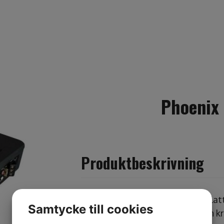
Phoenix
Produktbeskrivning
Phoenix Golds mest kraftfulla plat
Samtycke till cookies
som driver en 10″ woofer med en 