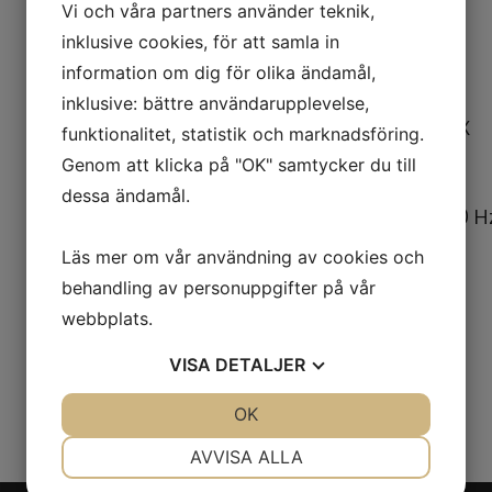
förvåna dig.‎
Vi och våra partners använder teknik,
inklusive cookies, för att samla in
Specifikationer:
information om dig för olika ändamål,
‎ -Inbyggd klass D-förstärkare‎
inklusive: bättre användarupplevelse,
‎ -200 watt RMS / 400 watt MAX‎
funktionalitet, statistik och marknadsföring.
-‎ Frekvensområde: 30 – 150 Hz‎
Genom att klicka på "OK" samtycker du till
‎- Lowpass-filtrering: 50 – 150 Hz‎
dessa ändamål.
‎ -Subsonisk filtrering: fast vid 30 Hz
-‎ Hög & lågnivåingångar
Läs mer om vår användning av cookies och
‎ -Fasförskjutning 0 – 180 grader‎
behandling av personuppgifter på vår
‎ -Basökning: 0 – 12 dB‎
webbplats.
‎ -Säkring: 25A‎
VISA
DETALJER
JA
NEJ
OK
JA
NEJ
NÖDVÄNDIG
INSTÄLLNINGAR
AVVISA ALLA
JA
NEJ
JA
NEJ